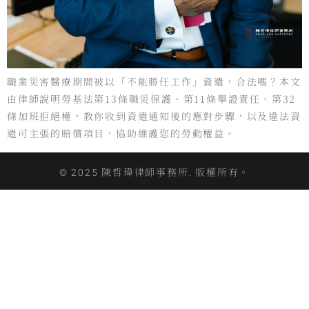
職業災害醫療期間被以「不能勝任工作」資遣，合法嗎？本文
由律師說明勞基法第13條職災保護、第11條舉證責任、第32
條加班拒絕權，教你收到資遣通知後的應對步驟，以及違法資
遣可主張的賠償項目，協助維護您的勞動權益。
© 2025 陳哲瑋律師事務所. 版權所有。