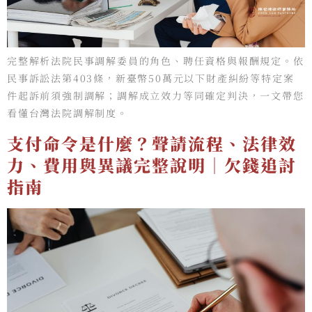
完整解析法院民事調解委員的角色、聘任資格與報酬規定。依
民事訴訟法第403條，新臺幣50萬元以下財產糾紛等特定案
件起訴前須強制調解；調解成立效力等同確定判決，一文帶您
看懂台灣法院調解制度。
支付命令是什麼？聲請流程、法律效
力、費用與異議完整說明｜欠錢追討
指南