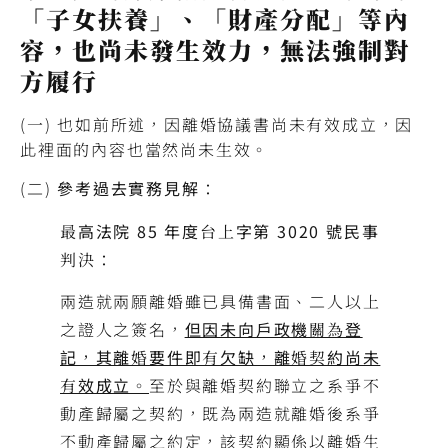
「子女扶養」、「財產分配」等內
容，也尚未發生效力，無法強制對
方履行
(一) 也如前所述，因離婚協議書尚未有效成立，因
此裡面的內容也當然尚未生效。
(二)
參考過去實務見解：
最高法院 85 年度台上字第 3020 號民事
判決：
兩造就兩願離婚雖已具備書面、二人以上
之證人之簽名，
但因未向戶政機關為登
記，其離婚要件即有欠缺，離婚契約尚未
有效成立。
至於與離婚契約聯立之系爭不
動產歸屬之契約，既為兩造就離婚後系爭
不動產歸屬之約定，該契約顯係以離婚生