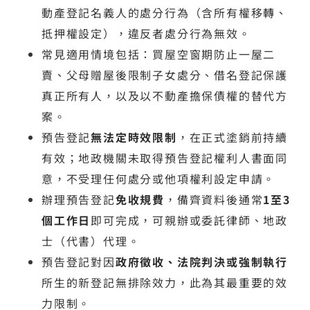
動產登記名義人的處分行為（含所有權移轉、
抵押權設定），違反者處分行為無效。
常見適用情境包括：買屋空窗期防止一屋二
賣、父母贈屋後限制子女處分、借名登記保護
真正所有人，以及以不動產擔保債權的替代方
案。
預告登記
無法定時效限制
，在正式塗銷前持續
有效；地政機關未取得預告登記權利人書面同
意，不受理任何處分或他項權利設定申請。
辦理預告登記
免收規費
，備齊資料後通常
1至3
個工作日
即可完成，可親辦或委託律師、地政
士（代書）代理。
預告登記對因
政府徵收、法院判決或強制執行
所生的新登記無排除效力，此為其最重要的效
力限制。