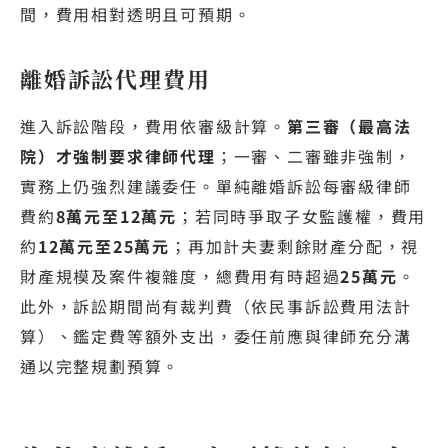
間，費用相對透明且可預期。
離婚訴訟代理費用
進入訴訟階段，費用依審級計算。
第三審（最高法
院）才強制要求律師代理
；一審、二審雖非強制，
實務上仍強烈建議委任。單純離婚訴訟每審級律師
費約
8萬元至12萬元
；若同時爭取子女監護權，費用
約
12萬元至25萬元
；再加計夫妻剩餘財產分配，視
財產規模及案件複雜度，總費用有時超過
25萬元
。
此外，訴訟期間尚有裁判費（依民事訴訟費用法計
算）、鑑定費等額外支出，委任前應與律師充分溝
通以完整規劃預算。