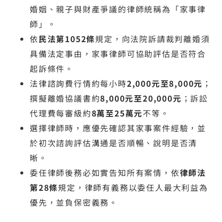
婚姻、親子與財產爭議的律師統稱為「家事律
師」。
依
民法第1052條
規定，向法院訴請裁判離婚須
具備法定事由，家事律師可協助評估是否符合
起訴條件。
法律諮詢費行情約每小時
2,000元至8,000元
；
撰擬離婚協議書約
8,000元至20,000元
；訴訟
代理費每審級約
8萬至25萬元
不等。
選擇律師時，應優先確認其家事案件經驗，並
於初次諮詢評估溝通是否順暢、說明是否清
晰。
委任律師後務必如實告知所有案情，依
律師法
第28條
規定，律師有義務以委任人最大利益為
優先，並負保密義務。