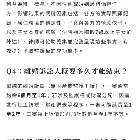
利益為唯一標準，不因性別或婚姻過錯偏袒任一
方。影響結果的關鍵因素包括：各方的實際照顧紀
錄、居住環境的穩定性、子女與各方的情感依附，
以及子女本身的意願（法院通常聽取
7歲以上
子女的
陳述）。律師可協助蒐集並完整呈現這些事實，有
效提升爭取監護權的成功機率。
Q4：離婚訴訟大概要多久才能結束？
單純的離婚訴訟（無財產或監護爭議），一審通常
約需
6個月至1年
；若涉及監護權或財產分配，因需
進行社工訪視、財產調查等程序，一審可能延長至
1
至2年
，二審視上訴情形再加計數個月至1年不等。