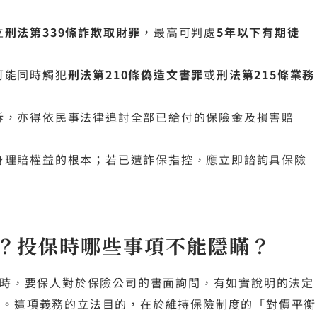
立
刑法第339條詐欺取財罪
，最高可判處
5年以下有期徒
可能同時觸犯
刑法第210條偽造文書罪
或
刑法第215條業務
訴，亦得依民事法律追討全部已給付的保險金及損害賠
身理賠權益的根本；若已遭詐保指控，應立即諮詢具保險
？投保時哪些事項不能隱瞞？
時，要保人對於保險公司的書面詢問，有如實說明的法定
訊。這項義務的立法目的，在於維持保險制度的「對價平衡