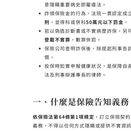
意隱瞞重要病史即屬違法。
詐領保險金的行為，法院一貫認定成
刑
，並得科或併科
50萬元以下罰金
。
若以偽造診斷書或不實病歷詐保，另
登載不實罪
，數罪併罰。
保險公司查明詐保後，除提起刑事告
償。
投保時如實申報健康狀況，是保障自
法及刑事辯護專長的律師。
一、什麼是保險告知義務
依保險法第64條第1項規定
，訂立保險契約
義務，不得以任何方式隱瞞或提供不實資