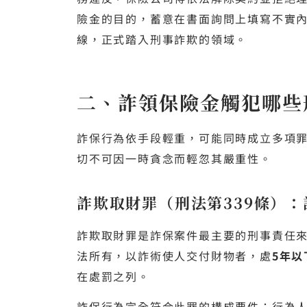
險金的目的，蓄意在書面詢問上填寫不實
線，正式踏入刑事詐欺的領域。
二、詐領保險金觸犯哪些
詐保行為依手段輕重，可能同時成立多項
切不可因一時貪念而輕忽其嚴重性。
詐欺取財罪（刑法第339條）
詐欺取財罪是詐保案件最主要的刑事責任
法所有，以詐術使人交付財物者，處
5年以
在處罰之列。
詐保行為完全符合此罪的構成要件：行為