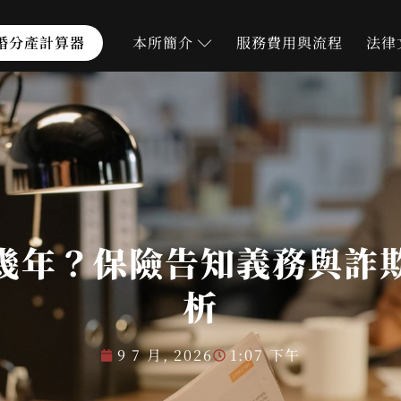
婚分產計算器
本所簡介
服務費用與流程
法律
幾年？保險告知義務與詐
析
9 7 月, 2026
1:07 下午