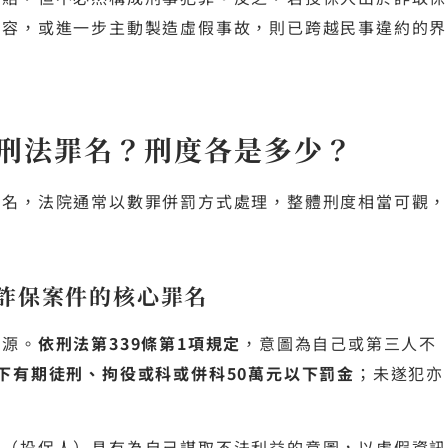
內容，或進一步主動製造虛假事故，則已跨越民事違約的界
刑法罪名？刑度各是多少？
罪名，法院通常以數罪併罰方式處理，整體刑度相當可觀，
：詐保案件的核心罪名
來源。
依刑法第339條第1項規定
，意圖為自己或第三人不
下有期徒刑、拘役或科或併科50萬元以下罰金
；未遂犯亦
人（投保人）具有為自己謀取不法利益的意圖，以虛假資訊