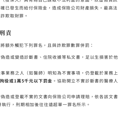
故確已發生而給付保險金，造成保險公司財產損失。最高法
立詐欺取財罪。
刑責
，將額外觸犯下列罪名，且與詐欺罪數罪併罰：
行偽造或變造診斷書、住院收據等私文書，足以生損害於
從事業務之人（如醫師）明知為不實事項，仍登載於業務
拘役或1萬5千元以下罰金
。協助開立不實診斷書的醫療
持偽造或登載不實的文書向保險公司申請理賠，依各該文
併執行，刑期相加後往往遠超單一罪名所示。