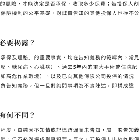
人的風險，才能決定是否承保、收取多少保費；若投保人刻
個保險機制的公平基礎，對誠實告知的其他投保人也極不公
必要揭露？
否承保及理賠」的重要事實，均在告知義務的範疇內。常見
血壓、糖尿病、心臟病）、過去
5年
內的重大手術或住院紀
（如高危作業環境），以及已向其他保險公司投保的情況
項負告知義務，但一旦對詢問事項為不實陳述，即構成違
有何不同？
的程度。單純因不知情或記憶疏漏而未告知，屬一般告知義
理賠，但不必然構成刑事犯罪。反之，若投保人出於詐取保