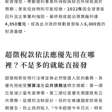
薪資增加，帶動營利事業所得稅與綜合所得稅高於
預期；景氣低迷時則可能短徵。
2022年
因全球景氣
回升且企業獲利強勁，最終稅收超出預算編列達
4,950億元
，成為此次政府規劃普發每人
6,000元
的
財源基礎。
超徵稅款依法應優先用在哪
裡？不是多的就能直接發
超徵稅款依現行法律並無必然發還人民的義務，其
優先用途受
預算法
及
公共債務法
明文規範：第一順
位是減少當年度舉債，第二順位是優先償還既有公
共債務。這樣的法制設計，目的在維護國家財政長
期健全，防止政府陷入「今年超徵今年花光、明年