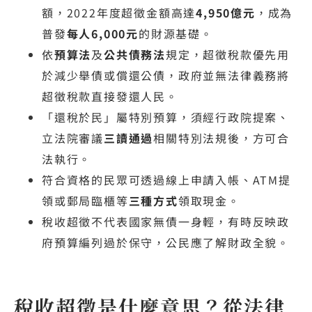
額，2022年度超徵金額高達
4,950億元
，成為
普發
每人6,000元
的財源基礎。
依
預算法
及
公共債務法
規定，超徵稅款優先用
於減少舉債或償還公債，政府並無法律義務將
超徵稅款直接發還人民。
「還稅於民」屬特別預算，須經行政院提案、
立法院審議
三讀通過
相關特別法規後，方可合
法執行。
符合資格的民眾可透過線上申請入帳、ATM提
領或郵局臨櫃等
三種方式
領取現金。
稅收超徵不代表國家無債一身輕，有時反映政
府預算編列過於保守，公民應了解財政全貌。
稅收超徵是什麼意思？從法律