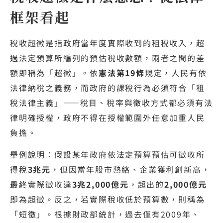
框架看起
稅收超徵是指政府當年度實際收到的租稅收入，超
過法定預算所編列的預估稅收數額，兩者之間的差
額即稱為「超徵」。依
憲法第19條
規定，人民有依
法律納稅之義務，而政府的課稅行為必須符合「租
稅法律主義」——稅目、稅率與徵收方式都必須有法
律明確授權，政府不得在授權範圍外任意加重人民
負擔。
舉例說明：假設某年政府依法定預算預估可徵收所
得稅
3兆元
，但因當年股市熱絡、企業獲利創新高，
最終實際徵收達
3兆2,000億元
，超出的
2,000億元
即為超徵。反之，若實際稅收低於預算數，則稱為
「短徵」。根據財政部統計，過去僅有2009年、