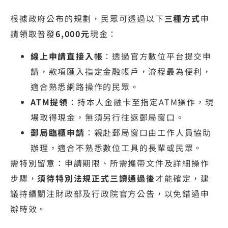
根據政府公布的規劃，民眾可透過以下
三種方式
申
請領取普發
6,000元
現金：
線上申請直接入帳
：透過官方數位平台提交申
請，款項匯入指定金融帳戶，流程最為便利，
適合熟悉網路操作的民眾。
ATM提領
：持本人金融卡至指定ATM操作，現
場取得現金，無須另行往返郵局窗口。
郵局臨櫃申請
：親赴郵局窗口由工作人員協助
辦理，適合不熟悉數位工具的長輩或民眾。
需特別留意：申請期限、所需攜帶文件及詳細操作
步驟，
須待特別法規正式三讀通過後
才能確定，建
議持續關注財政部及行政院官方公告，以免錯過申
辦時效。