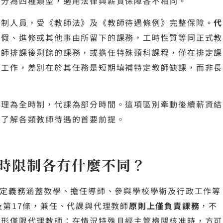
區分為四種類型，適用法律與薪資保障各不相同。
編制人員，受《教師法》及《教師待遇條例》完整保障。
代
差假、進修或其他事由所留下的課務，工時性質等同正式教
教師排課後剩餘的課務，或擔任特殊類科課程，僅在排定課
」工作，差別在於其任務是短期填補特定教師缺課，而非長
代理為全時制，代課為部分時間。這項區別牽動後續薪資結
是了解各類教師待遇的首要前提。
時限制各有什麼不同？
法定義務涵蓋教學、擔任導師、參與學校學術及行政工作等
及第17條，兼任、代課與代理教師
原則上僅負責課務
，不
情形僅限代理教師：在情況特殊且經主管機關核准時，方可