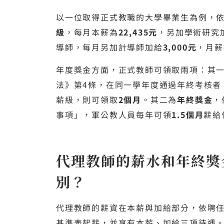
以一位取得正式教職的大學畢業生為例，
級
，每月本薪為
22,435元
，另加學術研究
導師，每月另加計導師加給
3,000元
，月薪
年度獎金方面，正式教師可領取兩項：其
法》第4條，在同一學年度通過年終考核者
薪級，則可領取
2個月
。其二為
年終獎金
，
事項」，軍公教人員每年可領
1.5個月
薪給
代理教師的薪水和年終獎
別？
代理教師的薪資在本薪與加給部分，依聘任
基準表起薪，並享有本薪、加給三項待遇