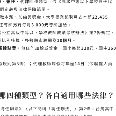
理、兼任、代課
四種類型，依《高級中等以下學校兼任代
不同定義與法律保障範圍。
領取本薪、加給與獎金，大學畢業起聘月支本薪
22,435
任導師另有每月
3,000元
導師加給。
《公立高級中等以下學校教師成績考核辦法》第2條規定，
期比例核算，多數縣市聘期為
10個月
。
領鐘點費
，無任何加給或獎金：國小每節
320元
、國中
36
假規則第3條）；代理教師病假每年僅
14日
（依聘僱人員
哪四種類型？各自適用哪些法律？
聘任辦法》（以下簡稱「聘任辦法」）第2條，台灣高中