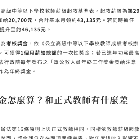
依高級中等以下學校教師薪級起敘基準表，起敘薪級為
第2
加給
20,700元
，合計基本月領約
43,135元
。若同時擔任
提升至約
46,135元
。
一為
考核獎金
，依《公立高級中等以下學校教師成績考核辦
，可獲得
1個月薪給總額
的一次性獎金；若已達年功薪最
依行政院每年發布之「軍公教人員年終工作獎金發給注意
作為年終獎金。
金怎麼算？和正式教師有什麼差
辦法第16條原則上與正式教師相同，同樣依教師薪級起
。然而，獎金部分存在兩項關鍵差異，對年度總收入影響不