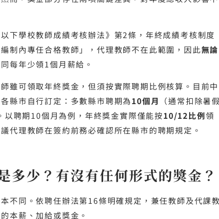
等以下學校教師成績考核辦法》第2條，年終成績考核制度
校編制內專任合格教師」，代理教師不在此範圍，因此
無論
等同每年少領1個月薪給。
教師雖可領取年終獎金，但須按實際聘期比例核算。目前中
由各縣市自行訂定：多數縣市聘期為
10個月
（通常扣除暑
。以聘期10個月為例，年終獎金實際僅能按
10/12比例
領
建議代理教師在簽約前務必確認所在縣市的聘期規定。
是多少？有沒有任何形式的獎金？
本不同。依聘任辦法第16條明確規定，兼任教師及代課
式的本薪、加給或獎金。