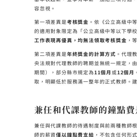
容忽視。
第一項差異是
考核獎金
。依《公立高級中
的適用對象限定為「公立高級中等以下學
工作表現再優異，均無法領取考核獎金
，
第二項差異是
年終獎金的計算方式
。代理
央法規對代理教師的聘期並無統一規定，
期間），部分縣市規定為
11個月
或
12個月
取，明顯低於服務滿一整年的正式教師。
兼任和代課教師的鐘點費
兼任與代課教師的待遇制度與前兩種教師根
師的薪資
僅以鐘點費支給
，不包含任何形