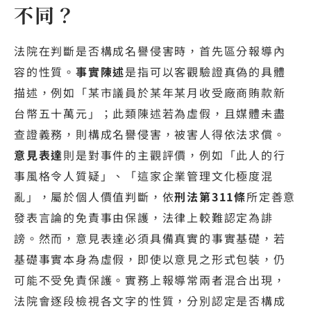
不同？
法院在判斷是否構成名譽侵害時，首先區分報導內
容的性質。
事實陳述
是指可以客觀驗證真偽的具體
描述，例如「某市議員於某年某月收受廠商賄款新
台幣五十萬元」；此類陳述若為虛假，且媒體未盡
查證義務，則構成名譽侵害，被害人得依法求償。
意見表達
則是對事件的主觀評價，例如「此人的行
事風格令人質疑」、「這家企業管理文化極度混
亂」，屬於個人價值判斷，依
刑法第311條
所定善意
發表言論的免責事由保護，法律上較難認定為誹
謗。然而，意見表達必須具備真實的事實基礎，若
基礎事實本身為虛假，即使以意見之形式包裝，仍
可能不受免責保護。實務上報導常兩者混合出現，
法院會逐段檢視各文字的性質，分別認定是否構成