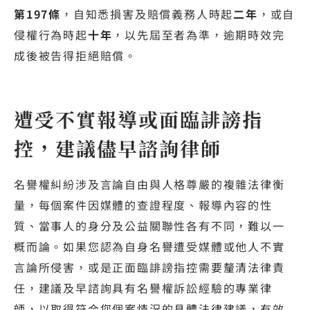
第197條
，自知悉損害及賠償義務人時起
二年
，或自
侵權行為時起
十年
，以先屆至者為準，逾期時效完
成後被告得拒絕賠償。
遭受不實報導或面臨誹謗指
控，建議儘早諮詢律師
名譽權糾紛涉及言論自由與人格尊嚴的複雜法律衡
量，每個案件因媒體的查證程度、報導內容的性
質、當事人的身分及公益關聯性各有不同，難以一
概而論。如果您認為自身名譽遭受媒體或他人不實
言論所侵害，或是正面臨誹謗指控需要釐清法律責
任，建議及早諮詢具有名譽權訴訟經驗的專業律
師，以取得符合您個案情況的具體法律建議，有效