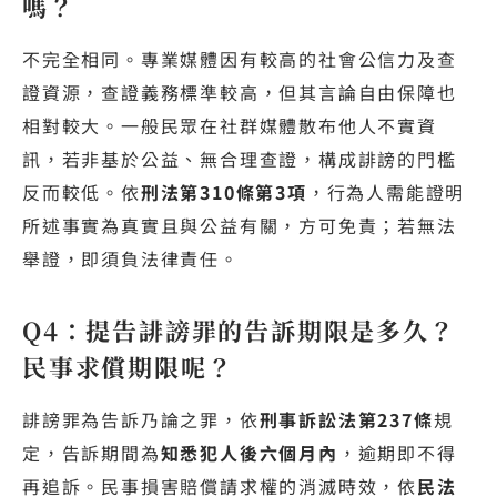
嗎？
不完全相同。專業媒體因有較高的社會公信力及查
證資源，查證義務標準較高，但其言論自由保障也
相對較大。一般民眾在社群媒體散布他人不實資
訊，若非基於公益、無合理查證，構成誹謗的門檻
反而較低。依
刑法第310條第3項
，行為人需能證明
所述事實為真實且與公益有關，方可免責；若無法
舉證，即須負法律責任。
Q4：提告誹謗罪的告訴期限是多久？
民事求償期限呢？
誹謗罪為告訴乃論之罪，依
刑事訴訟法第237條
規
定，告訴期間為
知悉犯人後六個月內
，逾期即不得
再追訴。民事損害賠償請求權的消滅時效，依
民法