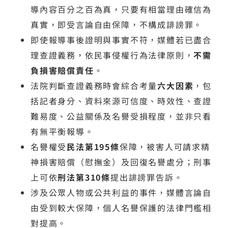
導內容百分之百為真，只要有相當理由確信為
真實，即受言論自由保障，不構成誹謗罪。
即使報導事後證明與事實不符，媒體若已盡合
理查證義務，依民事侵權行為法律原則，
不需
負損害賠償責任
。
法院判斷查證義務時會綜合考量
六大因素
，包
括記者身分、資料來源可信度、時效性、查證
難易度、公益關係及名譽受損程度，並非只看
有無平衡報導。
名譽權受
民法第195條
保障，被害人可請求精
神損害賠償（慰撫金）及回復名譽處分；刑事
上可依
刑法第310條
提出誹謗罪告訴。
涉及公眾人物或公共利益的事件，媒體言論自
由受到較大保障，個人名譽保護的法律門檻相
對提高。