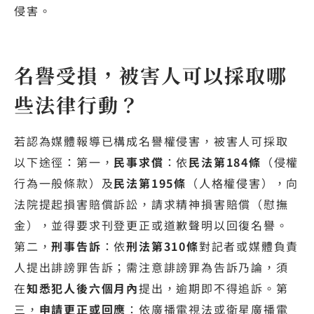
侵害。
名譽受損，被害人可以採取哪
些法律行動？
若認為媒體報導已構成名譽權侵害，被害人可採取
以下途徑：第一，
民事求償
：依
民法第184條
（侵權
行為一般條款）及
民法第195條
（人格權侵害），向
法院提起損害賠償訴訟，請求精神損害賠償（慰撫
金），並得要求刊登更正或道歉聲明以回復名譽。
第二，
刑事告訴
：依
刑法第310條
對記者或媒體負責
人提出誹謗罪告訴；需注意誹謗罪為告訴乃論，須
在
知悉犯人後六個月內
提出，逾期即不得追訴。第
三，
申請更正或回應
：依廣播電視法或衛星廣播電