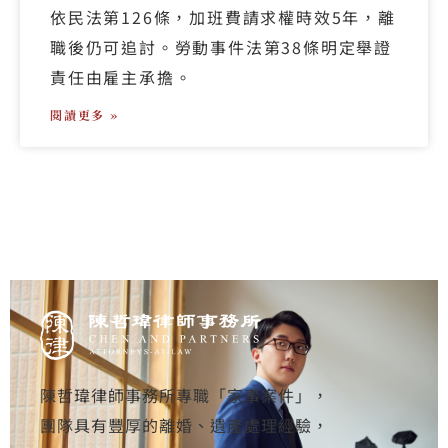
依民法第126條，加班費請求權時效5年，離
職後仍可追討。勞動事件法第38條明定舉證
責任由雇主承擔。
閱讀更多 »
陳哲瑋律師事務所專職「家事案件」，
團隊具有豐厚的離婚、遺產處理經驗，