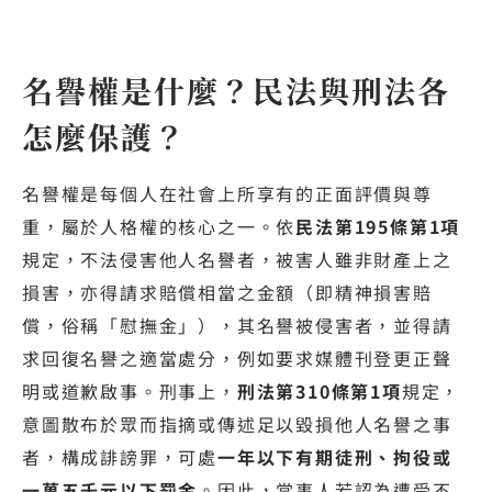
名譽權是什麼？民法與刑法各
怎麼保護？
名譽權是每個人在社會上所享有的正面評價與尊
重，屬於人格權的核心之一。依
民法第195條第1項
規定，不法侵害他人名譽者，被害人雖非財產上之
損害，亦得請求賠償相當之金額（即精神損害賠
償，俗稱「慰撫金」），其名譽被侵害者，並得請
求回復名譽之適當處分，例如要求媒體刊登更正聲
明或道歉啟事。刑事上，
刑法第310條第1項
規定，
意圖散布於眾而指摘或傳述足以毀損他人名譽之事
者，構成誹謗罪，可處
一年以下有期徒刑、拘役或
一萬五千元以下罰金
。因此，當事人若認為遭受不