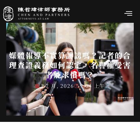
媒體報導不實算誹謗嗎？記者的合
理查證義務如何認定，名譽權受害
者能求償嗎？
1 7 月, 2026
9:04 上午