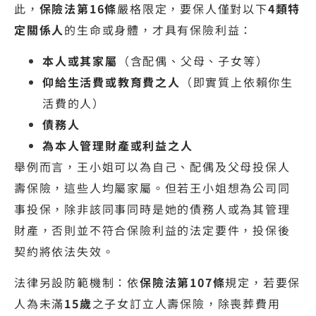
此，
保險法第16條
嚴格限定，要保人僅對以下
4類特
定關係人
的生命或身體，才具有保險利益：
本人或其家屬
（含配偶、父母、子女等）
仰給生活費或教育費之人
（即實質上依賴你生
活費的人）
債務人
為本人管理財產或利益之人
舉例而言，王小姐可以為自己、配偶及父母投保人
壽保險，這些人均屬家屬。但若王小姐想為公司同
事投保，除非該同事同時是她的債務人或為其管理
財產，否則並不符合保險利益的法定要件，投保後
契約將依法失效。
法律另設防範機制：依
保險法第107條
規定，若要保
人為未滿
15歲
之子女訂立人壽保險，除喪葬費用