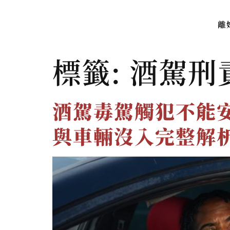
離
標籤:
酒駕刑
酒駕毒駕觸犯不能安
與車輛沒入完整解