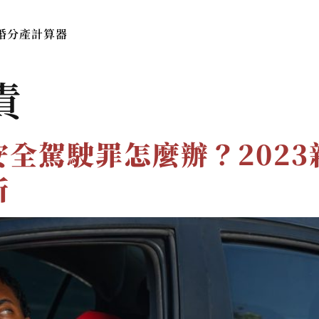
婚分產計算器
本所簡介
服務費用與流程
法律
責
全駕駛罪怎麼辦？202
析