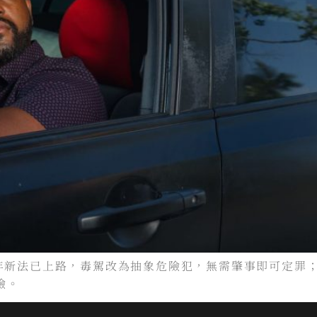
23年新法已上路，毒駕改為抽象危險犯，無需肇事即可定
險。