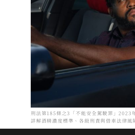
刑法第185條之3「不能安全駕駛罪」20
詳解酒精濃度標準、各級刑責與借車法律風