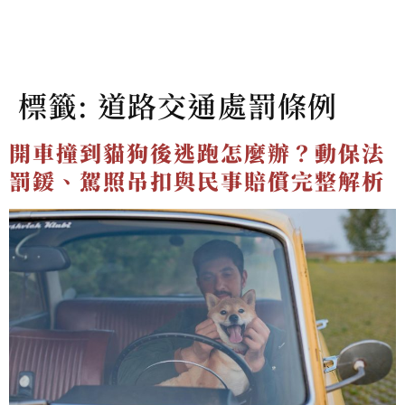
標籤:
道路交通處罰條例
開車撞到貓狗後逃跑怎麼辦？動保法
罰鍰、駕照吊扣與民事賠償完整解析