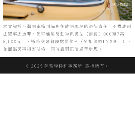
本文解析台灣開車撞到貓狗後離開現場的法律責任：不構成刑
法肇事逃逸罪，但可能違反動物保護法（罰鍰3,000至7萬
5,000元）、道路交通管理處罰條例（吊扣駕照1至3個月），
並面臨民事損害賠償，同時說明正確處理步驟。
© 2025 陳哲瑋律師事務所. 版權所有。