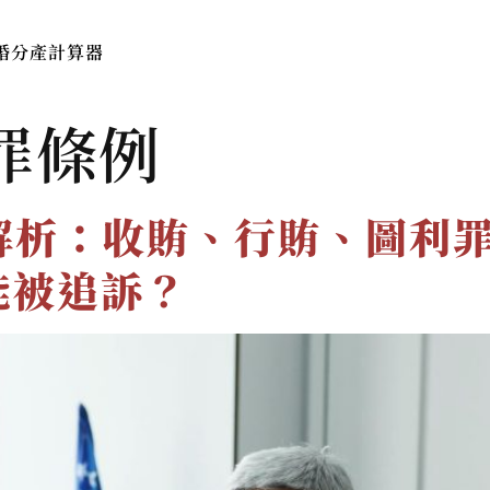
婚分產計算器
本所簡介
服務費用與流程
法律
罪條例
解析：收賄、行賄、圖利
能被追訴？