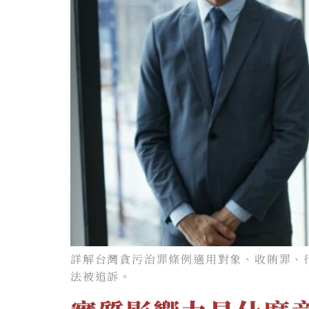
詳解台灣貪污治罪條例適用對象、收賄罪、
法被追訴。