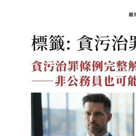
離
標籤:
貪污治
貪污治罪條例完整
——非公務員也可