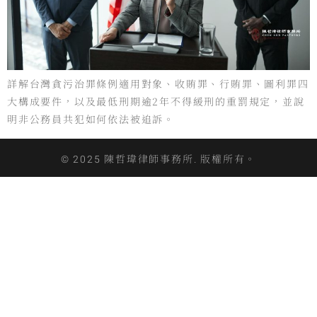
詳解台灣貪污治罪條例適用對象、收賄罪、行賄罪、圖利罪四
大構成要件，以及最低刑期逾2年不得緩刑的重罰規定，並說
明非公務員共犯如何依法被追訴。
© 2025 陳哲瑋律師事務所. 版權所有。