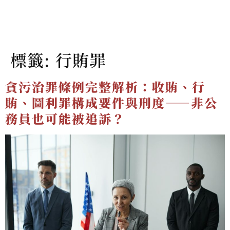
標籤:
行賄罪
貪污治罪條例完整解析：收賄、行
賄、圖利罪構成要件與刑度——非公
務員也可能被追訴？