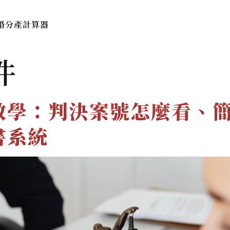
婚分產計算器
本所簡介
服務費用與流程
法律
件
教學：判決案號怎麼看、
書系統