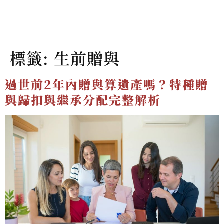
標籤:
生前贈與
過世前2年內贈與算遺產嗎？特種贈
與歸扣與繼承分配完整解析