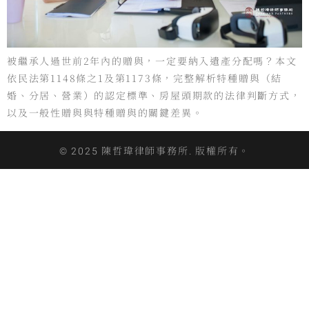
被繼承人過世前2年內的贈與，一定要納入遺產分配嗎？本文
依民法第1148條之1及第1173條，完整解析特種贈與（結
婚、分居、營業）的認定標準、房屋頭期款的法律判斷方式，
以及一般性贈與與特種贈與的關鍵差異。
© 2025 陳哲瑋律師事務所. 版權所有。