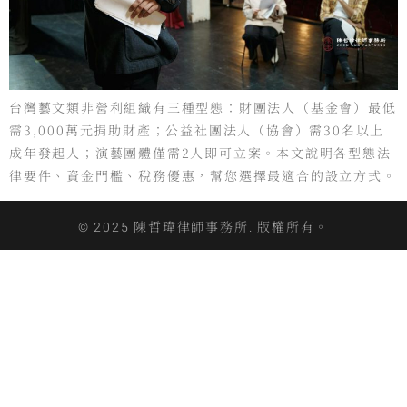
台灣藝文類非營利組織有三種型態：財團法人（基金會）最低
需3,000萬元捐助財產；公益社團法人（協會）需30名以上
成年發起人；演藝團體僅需2人即可立案。本文說明各型態法
律要件、資金門檻、稅務優惠，幫您選擇最適合的設立方式。
© 2025 陳哲瑋律師事務所. 版權所有。