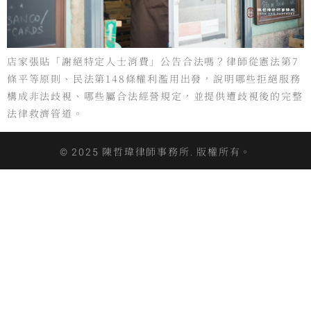
店家張貼「謝絕特定人士消費」公告合法嗎？律師從憲法第7
條平等原則、民法第148條權利濫用出發，說明哪些拒絕服務
構成非法歧視、哪些屬合法經營規定，並提供遭歧視後的完整
法律救濟管道。
© 2025 陳哲瑋律師事務所. 版權所有。