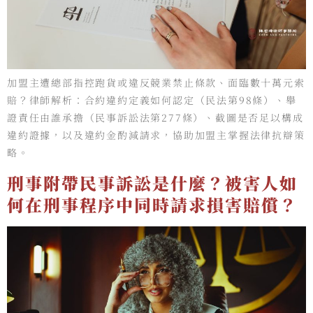
加盟主遭總部指控跑貨或違反競業禁止條款、面臨數十萬元索
賠？律師解析：合約違約定義如何認定（民法第98條）、舉
證責任由誰承擔（民事訴訟法第277條）、截圖是否足以構成
違約證據，以及違約金酌減請求，協助加盟主掌握法律抗辯策
略。
刑事附帶民事訴訟是什麼？被害人如
何在刑事程序中同時請求損害賠償？