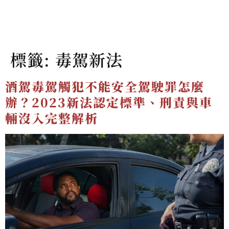
標籤:
毒駕新法
酒駕毒駕觸犯不能安全駕駛罪怎麼
辦？2023新法認定標準、刑責與車
輛沒入完整解析