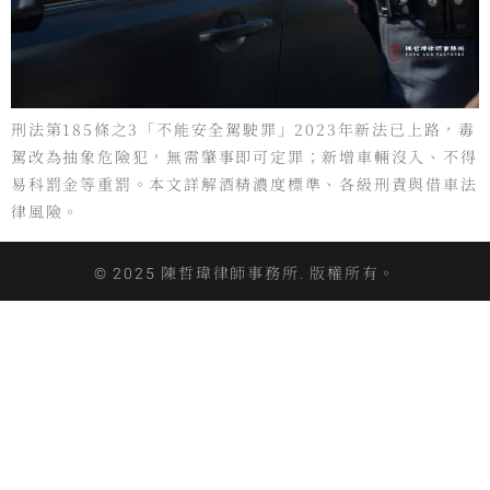
刑法第185條之3「不能安全駕駛罪」2023年新法已上路，毒
駕改為抽象危險犯，無需肇事即可定罪；新增車輛沒入、不得
易科罰金等重罰。本文詳解酒精濃度標準、各級刑責與借車法
律風險。
© 2025 陳哲瑋律師事務所. 版權所有。