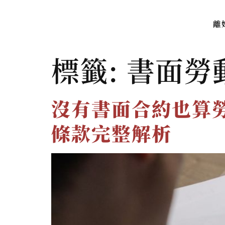
離
標籤:
書面勞
沒有書面合約也算
條款完整解析