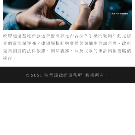
政府透過基地台發送告警簡訊是否合法？手機門號與活動足跡
受個資法保護嗎？律師解析細胞廣播與類細胞簡訊差異、政府
蒐集個資的法律依據、刪除義務，以及民眾的申訴與損害賠償
途徑。
© 2025 陳哲瑋律師事務所. 版權所有。