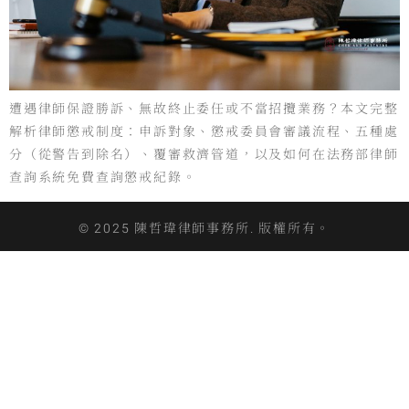
遭遇律師保證勝訴、無故終止委任或不當招攬業務？本文完整
解析律師懲戒制度：申訴對象、懲戒委員會審議流程、五種處
分（從警告到除名）、覆審救濟管道，以及如何在法務部律師
查詢系統免費查詢懲戒紀錄。
© 2025 陳哲瑋律師事務所. 版權所有。