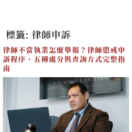
標籤:
律師申訴
律師不當執業怎麼舉報？律師懲戒申
訴程序、五種處分與查詢方式完整指
南