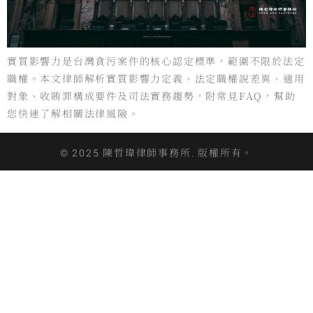
實質影響力是台灣貪污案件的核心認定標準，範圍不限於法定
職權。本文律師解析實質影響力定義、法定職權說差異、適用
對象、收賄罪構成要件及司法實務趨勢，附常見FAQ，幫助
您快速了解相關法律風險。
© 2025 陳哲瑋律師事務所. 版權所有。