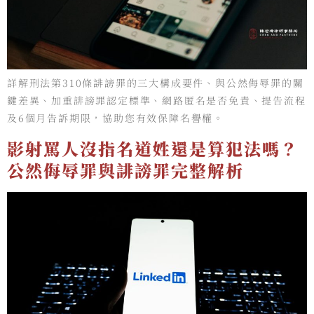
詳解刑法第310條誹謗罪的三大構成要件、與公然侮辱罪的關
鍵差異、加重誹謗罪認定標準、網路匿名是否免責、提告流程
及6個月告訴期限，協助您有效保障名譽權。
影射罵人沒指名道姓還是算犯法嗎？
公然侮辱罪與誹謗罪完整解析