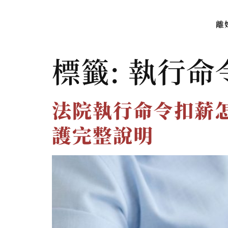
離
標籤:
執行命
法院執行命令扣薪
護完整說明