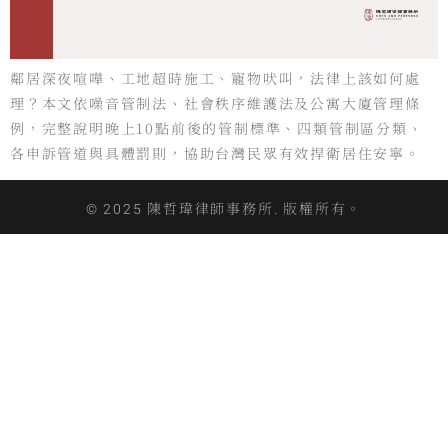
鄰居深夜喧嘩、工地超時施工、寵物吠叫，法律上該如何處
理？本文依噪音管制法、社會秩序維護法及公寓大廈管理條
例，完整說明晚上10點前後的管制標準、四類管制區分類、
各申訴管道與具體罰則，協助台灣民眾有效捍衛居住安寧。
© 2025 陳哲瑋律師事務所. 版權所有。