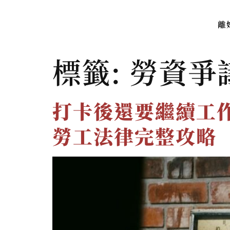
離
標籤:
勞資爭
打卡後還要繼續工
勞工法律完整攻略