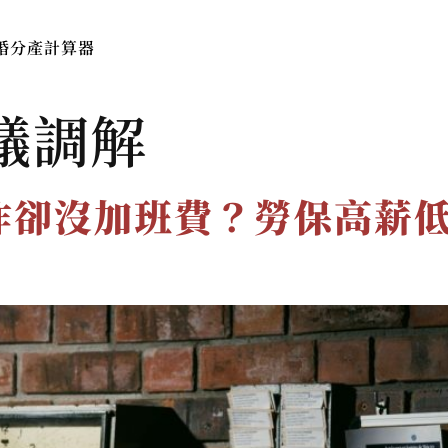
婚分產計算器
本所簡介
服務費用與流程
法律
議調解
作卻沒加班費？勞保高薪