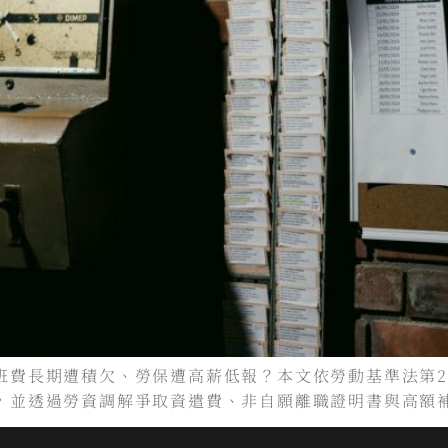
班費長期遭積欠、勞保遭高薪低報？本文依勞動基準法第2
，並透過勞資調解爭取資遣費、非自願離職證明書與高額