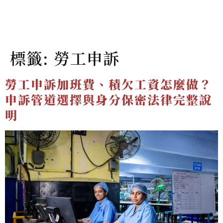
標籤:
勞工申訴
勞工申訴加班費、積欠工資怎麼做？
申訴管道選擇與身分保密法律完整說
明