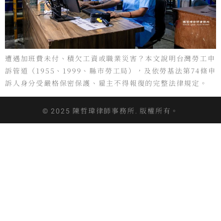
遭遇加班費未付、積欠工資或職業災害？本文說明台灣勞工申
訴管道（1955、1999、縣市勞工局），及依勞基法第74條申
訴人身分受嚴格保密保護、雇主不得報復的完整法律規定。
© 2025 陳哲瑋律師事務所. 版權所有。