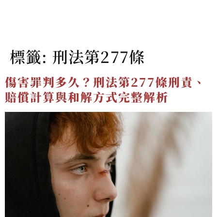
標籤:
刑法第277條
傷害罪判多久？刑法第277條刑責、
賠償計算與和解方式完整解析