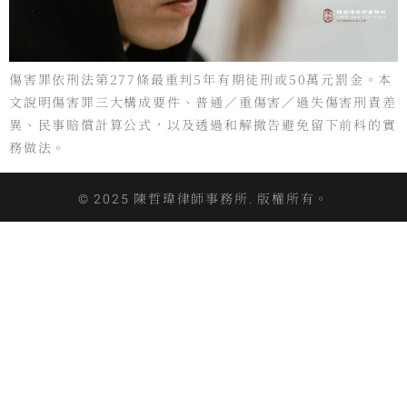
傷害罪依刑法第277條最重判5年有期徒刑或50萬元罰金。本
文說明傷害罪三大構成要件、普通／重傷害／過失傷害刑責差
異、民事賠償計算公式，以及透過和解撤告避免留下前科的實
務做法。
© 2025 陳哲瑋律師事務所. 版權所有。