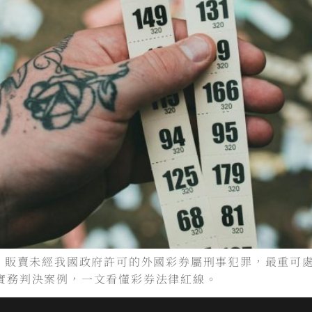
條，販賣未經我國政府許可的外國彩券屬刑事犯罪，最重可
實務判決案例，一文看懂彩券法律紅線。