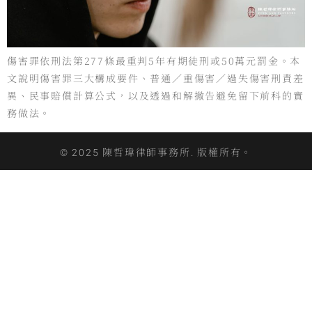
傷害罪依刑法第277條最重判5年有期徒刑或50萬元罰金。本
文說明傷害罪三大構成要件、普通／重傷害／過失傷害刑責差
異、民事賠償計算公式，以及透過和解撤告避免留下前科的實
務做法。
© 2025 陳哲瑋律師事務所. 版權所有。