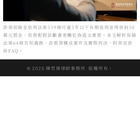
詐領保險金依刑法第339條可處5年以下有期徒刑並得併科50
萬元罰金，若搭配假診斷書更觸犯偽造文書罪。本文解析保險
法第64條告知義務、詐欺罪構成要件及實際判決，附常見詐
保FAQ。
© 2025 陳哲瑋律師事務所. 版權所有。