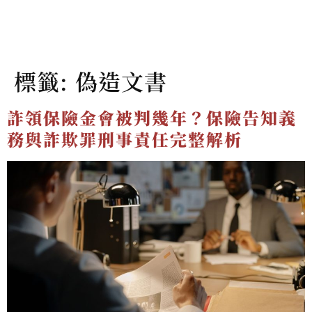
標籤:
偽造文書
詐領保險金會被判幾年？保險告知義
務與詐欺罪刑事責任完整解析