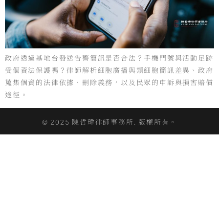
政府透過基地台發送告警簡訊是否合法？手機門號與活動足跡
受個資法保護嗎？律師解析細胞廣播與類細胞簡訊差異、政府
蒐集個資的法律依據、刪除義務，以及民眾的申訴與損害賠償
途徑。
© 2025 陳哲瑋律師事務所. 版權所有。