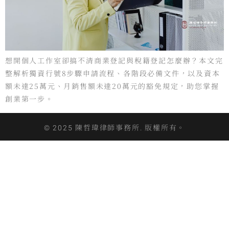
想開個人工作室卻搞不清商業登記與稅籍登記怎麼辦？本文完
整解析獨資行號8步驟申請流程、各階段必備文件，以及資本
額未達25萬元、月銷售額未達20萬元的豁免規定，助您掌握
創業第一步。
© 2025 陳哲瑋律師事務所. 版權所有。