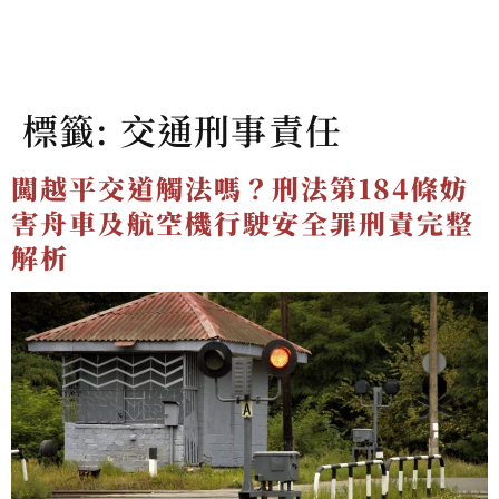
標籤:
交通刑事責任
闖越平交道觸法嗎？刑法第184條妨
害舟車及航空機行駛安全罪刑責完整
解析