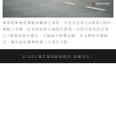
乘客搭乘無照駕駛車輛發生事故，可依民法第184條第2項向
駕駛人求償；但若明知對方無照仍搭乘，法院可能依民法第
217條認定與有過失，大幅減少賠償金額。本文解析求償路
徑、過失認定標準與第三方責任分配。
© 2025 陳哲瑋律師事務所. 版權所有。