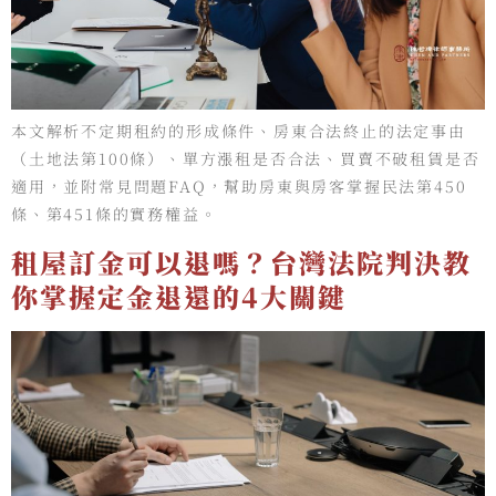
本文解析不定期租約的形成條件、房東合法終止的法定事由
（土地法第100條）、單方漲租是否合法、買賣不破租賃是否
適用，並附常見問題FAQ，幫助房東與房客掌握民法第450
條、第451條的實務權益。
租屋訂金可以退嗎？台灣法院判決教
你掌握定金退還的4大關鍵