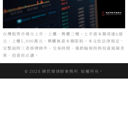
台灣股票市場分上市、上櫃、興櫃三種。上市資本額須達6億
元、上櫃5,000萬元、興櫃無資本額限制。本文依法律規定，
完整說明三者掛牌條件、交易時間、漲跌幅規則與投資風險差
異，投資前必讀。
© 2025 陳哲瑋律師事務所. 版權所有。