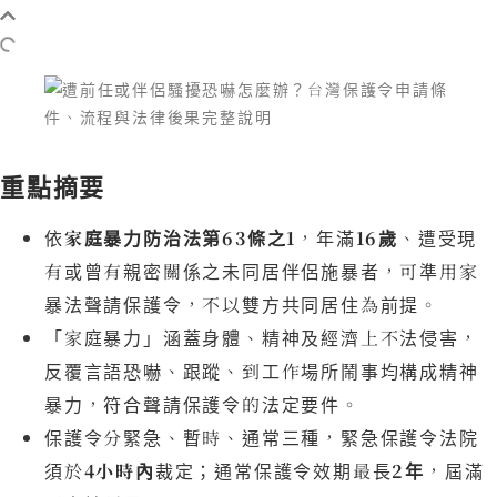
重點摘要
依
家庭暴力防治法第63條之1
，年滿
16歲
、遭受現
有或曾有親密關係之未同居伴侶施暴者，可準用家
暴法聲請保護令，不以雙方共同居住為前提。
「家庭暴力」涵蓋身體、精神及經濟上不法侵害，
反覆言語恐嚇、跟蹤、到工作場所鬧事均構成精神
暴力，符合聲請保護令的法定要件。
保護令分緊急、暫時、通常三種，緊急保護令法院
須於
4小時內
裁定；通常保護令效期最長
2年
，屆滿