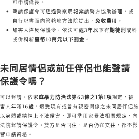
可申請延長。
聲請保護令可透過警察局報案請警方協助辦理，或
自行以書面向管轄地方法院提出，
免收費用
。
加害人違反保護令，依法可處
3年以下有期徒刑
或科
或併科
新臺幣10萬元以下罰金
。
未同居情侶或前任伴侶也能聲請
保護令嗎？
可以聲請。依
家庭暴力防治法第63條之1第1項
規定，被
害人年滿
16歲
，遭受現有或曾有親密關係之未同居伴侶施
以身體或精神上不法侵害，即可準用家暴法相關規定，向
法院聲請保護令。雙方是否同住、是否仍在交往，都不影
響申請資格。