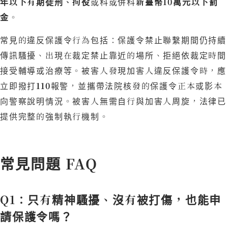
年以下有期徒刑、拘役
或科或併科
新臺幣10萬元以下罰
金
。
常見的違反保護令行為包括：保護令禁止聯繫期間仍持續
傳訊騷擾、出現在裁定禁止靠近的場所、拒絕依裁定時間
接受輔導或治療等。被害人發現加害人違反保護令時，應
立即撥打
110
報警，並攜帶法院核發的保護令正本或影本
向警察說明情況。被害人無需自行與加害人周旋，法律已
提供完整的強制執行機制。
常見問題 FAQ
Q1：只有精神騷擾、沒有被打傷，也能申
請保護令嗎？