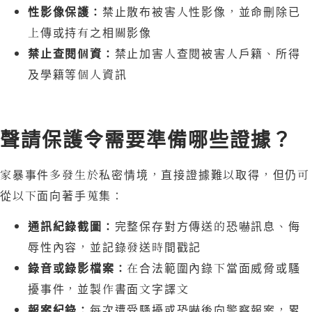
性影像保護：
禁止散布被害人性影像，並命刪除已
上傳或持有之相關影像
禁止查閱個資：
禁止加害人查閱被害人戶籍、所得
及學籍等個人資訊
聲請保護令需要準備哪些證據？
家暴事件多發生於私密情境，直接證據難以取得，但仍可
從以下面向著手蒐集：
通訊紀錄截圖：
完整保存對方傳送的恐嚇訊息、侮
辱性內容，並記錄發送時間戳記
錄音或錄影檔案：
在合法範圍內錄下當面威脅或騷
擾事件，並製作書面文字譯文
報案紀錄：
每次遭受騷擾或恐嚇後向警察報案，累