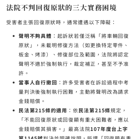
法院不判回復原狀的三大實務困境
受害者主張回復原狀時，通常遭遇以下障礙：
聲明不夠具體
：起訴狀若僅泛稱「將車輛回復
原狀」，未載明修復方法（如更換特定零件、
板金、烤漆）、修復部位及範圍，法院將認定
聲明不適於強制執行，裁定補正，甚至不予准
許。
當事人自行撤回
：許多受害者在訴訟過程中考
量判決後強制執行困難，主動將聲明改為請求
金錢賠償。
民法第215條的適用
：依
民法第215條
規定，
「不能回復原狀或回復顯有重大困難者，應以
金錢賠償其損害。」最高法院
107年度台上字
第1145號
判決並明確說明，所謂「回復顯有重