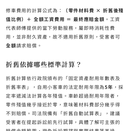
修車費用的計算公式為：
（零件材料費 × 折舊後殘
值比例）＋ 全額工資費用 ＝ 最終應賠金額
。工資
代表師傅提供的當下勞動服務，屬即時消耗性費
用，並非耐久資產，故不適用折舊原則，受害者可
全額
請求賠償。
折舊依據哪些標準計算？
折舊計算依行政院頒布的「固定資產耐用年數表及
折舊率表」，自用小客車的法定耐用年限為
5年
，採
定率遞減法計算各年殘值。車齡超過耐用年限者，
零件殘值幾乎接近於零，意味著材料費部分幾乎得
不到賠償。司法院備有「折舊自動試算表」，建議
受害者在提起訴訟前先行試算，具體了解可主張的
賠償金額範圍，避免訴訟期望與實際結果落差過