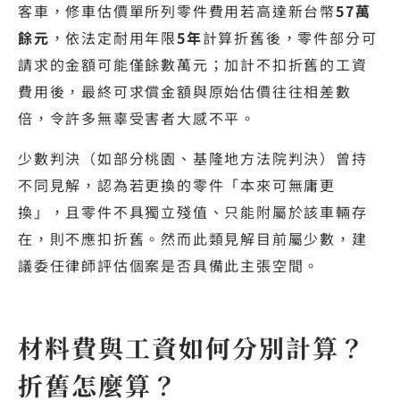
客車，修車估價單所列零件費用若高達新台幣
57萬
餘元
，依法定耐用年限
5年
計算折舊後，零件部分可
請求的金額可能僅餘數萬元；加計不扣折舊的工資
費用後，最終可求償金額與原始估價往往相差數
倍，令許多無辜受害者大感不平。
少數判決（如部分桃園、基隆地方法院判決）曾持
不同見解，認為若更換的零件「本來可無庸更
換」，且零件不具獨立殘值、只能附屬於該車輛存
在，則不應扣折舊。然而此類見解目前屬少數，建
議委任律師評估個案是否具備此主張空間。
材料費與工資如何分別計算？
折舊怎麼算？