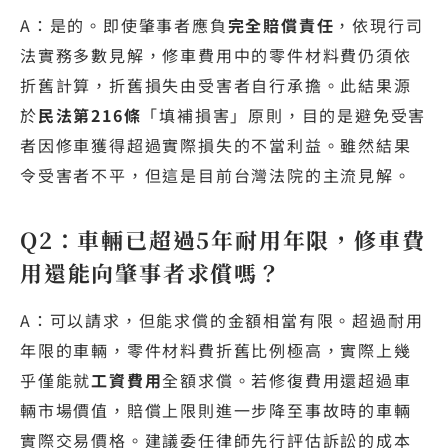
A：是的。即使肇事者應負
完全賠償責任
，依現行司
法實務多數見解，修車費用中的零件材料費仍須依
折舊計算，折舊損失由受害者自行承擔。此結果源
於
民法第216條
「填補損害」原則，目的是避免受害
者因修車獲得超過實際損失的不當利益。雖然結果
令受害者不平，但這是目前台灣法院的主流見解。
Q2：車輛已超過5年耐用年限，修車費
用還能向肇事者求償嗎？
A：可以請求，但能求償的金額相當有限。超過耐用
年限的車輛，零件材料費折舊比例極高，實際上幾
乎僅能就
工資費用
全額求償。若修復費用還超過車
輛市場價值，賠償上限則進一步降至事故時的車輛
實際交易價格。建議委任律師先行評估訴訟的成本