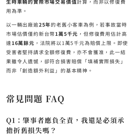
生時車輛的實際市場交易價值
計算，而非以修復費
用為準。
以一輛出廠逾
25年
的老舊小客車為例，若事故當時
市場估價僅約新台幣
1萬5千元
，但修復費用估計高
達
16萬餘元
，法院將以1萬5千元為賠償上限。即使
受害者堅持請求全額修復費，亦不會獲准，此一結
果雖令人遺憾，卻符合損害賠償「填補實際損失」
而非「創造額外利益」的基本精神。
常見問題 FAQ
Q1：肇事者應負全責，我還是必須承
擔折舊損失嗎？