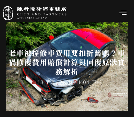
老車被撞修車費用要扣折舊嗎？車
禍修復費用賠償計算與回復原狀實
務解析
13 5 月, 2026
1:04 下午