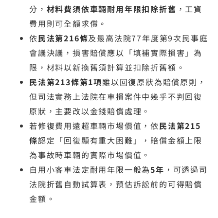
分，
材料費須依車輛耐用年限扣除折舊
，工資
費用則可全額求償。
依
民法第216條
及最高法院77年度第9次民事庭
會議決議，損害賠償應以「填補實際損害」為
限，材料以新換舊須計算並扣除折舊額。
民法第213條第1項
雖以回復原狀為賠償原則，
但司法實務上法院在車損案件中幾乎不判回復
原狀，主要改以金錢賠償處理。
若修復費用遠超車輛市場價值，依
民法第215
條
認定「回復顯有重大困難」，賠償金額上限
為事故時車輛的實際市場價值。
自用小客車法定耐用年限一般為
5年
，可透過司
法院折舊自動試算表，預估訴訟前的可得賠償
金額。