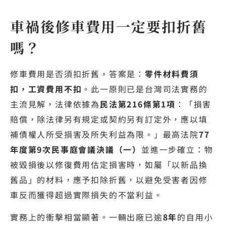
車禍後修車費用一定要扣折舊
嗎？
修車費用是否須扣折舊，答案是：
零件材料費須
扣，工資費用不扣
。此一原則已是台灣司法實務的
主流見解，法律依據為
民法第216條第1項
：「損害
賠償，除法律另有規定或契約另有訂定外，應以填
補債權人所受損害及所失利益為限。」最高法院
77
年度第9次民事庭會議決議（一）
並進一步確立：物
被毀損後以修復費用估定損害時，如屬「以新品換
舊品」的材料，應予扣除折舊，以避免受害者因修
車反而獲得超過實際損失的不當利益。
實務上的衝擊相當顯著。一輛出廠已逾
8年
的自用小