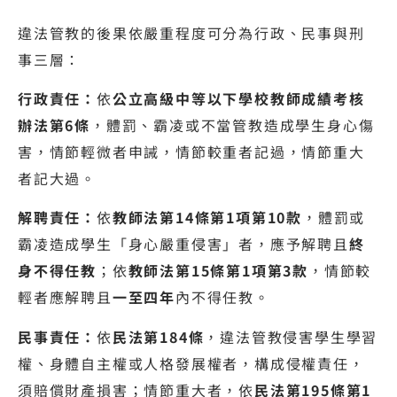
違法管教的後果依嚴重程度可分為行政、民事與刑
事三層：
行政責任：
依
公立高級中等以下學校教師成績考核
辦法第6條
，體罰、霸凌或不當管教造成學生身心傷
害，情節輕微者申誡，情節較重者記過，情節重大
者記大過。
解聘責任：
依
教師法第14條第1項第10款
，體罰或
霸凌造成學生「身心嚴重侵害」者，應予解聘且
終
身不得任教
；依
教師法第15條第1項第3款
，情節較
輕者應解聘且
一至四年
內不得任教。
民事責任：
依
民法第184條
，違法管教侵害學生學習
權、身體自主權或人格發展權者，構成侵權責任，
須賠償財產損害；情節重大者，依
民法第195條第1