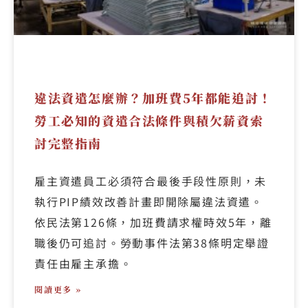
違法資遣怎麼辦？加班費5年都能追討！
勞工必知的資遣合法條件與積欠薪資索
討完整指南
雇主資遣員工必須符合最後手段性原則，未
執行PIP績效改善計畫即開除屬違法資遣。
依民法第126條，加班費請求權時效5年，離
職後仍可追討。勞動事件法第38條明定舉證
責任由雇主承擔。
閱讀更多 »