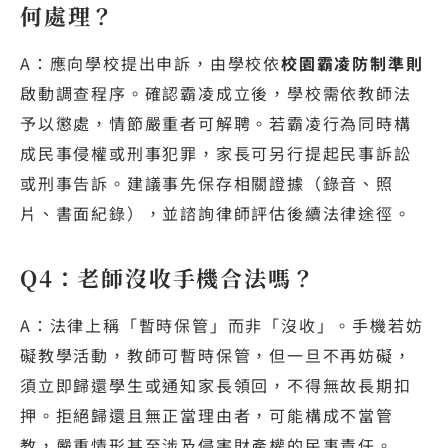
何處理？
A：應向學校提出申訴，由學校依
校園霸凌防制準則
啟動調查程序。確認霸凌成立後，學校需依教師法
予以懲處，情節嚴重者可解聘。若霸凌行為同時構
成民事侵權或刑事犯罪，家長可另行提起民事訴訟
或刑事告訴。建議事先保存相關證據（錄音、照
片、書面紀錄），並諮詢律師評估後續法律途徑。
Q4：老師沒收手機合法嗎？
A：法律上稱「暫時保管」而非「沒收」。手機若妨
礙教學活動，教師可暫時保管，但一旦不再妨礙，
須立即歸還學生或通知家長領回，不得無故長期扣
押。拒絕歸還且無正當理由者，可能構成不當管
教，嚴重情形甚至涉及侵害財產權的民事責任。