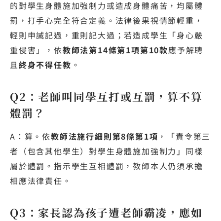
的對學生身體施加強制力或造成身體痛苦，均屬體
罰，打手心完全符合定義。法律後果視情節輕重，
輕則申誡記過，重則記大過；若造成學生「身心嚴
重侵害」，依
教師法第14條第1項第10款
應予解聘
且
終身不得任教
。
Q2：老師叫同學互打或互罰，算不算
體罰？
A：算。依
教師法施行細則第8條第1項
，「責令第三
者（包含其他學生）對學生身體施加強制力」同樣
屬於體罰。指示學生互相體罰，教師本人仍須承擔
相應法律責任。
Q3：家長認為孩子遭老師霸凌，應如