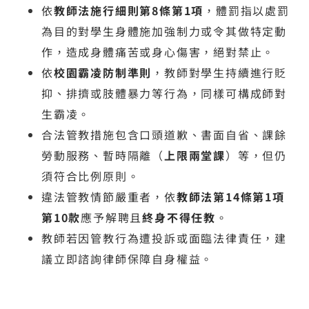
依
教師法施行細則第8條第1項
，體罰指以處罰
為目的對學生身體施加強制力或令其做特定動
作，造成身體痛苦或身心傷害，絕對禁止。
依
校園霸凌防制準則
，教師對學生持續進行貶
抑、排擠或肢體暴力等行為，同樣可構成師對
生霸凌。
合法管教措施包含口頭道歉、書面自省、課餘
勞動服務、暫時隔離（
上限兩堂課
）等，但仍
須符合比例原則。
違法管教情節嚴重者，依
教師法第14條第1項
第10款
應予解聘且
終身不得任教
。
教師若因管教行為遭投訴或面臨法律責任，建
議立即諮詢律師保障自身權益。