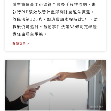
雇主資遣員工必須符合最後手段性原則，未
執行PIP績效改善計畫即開除屬違法資遣。
依民法第126條，加班費請求權時效5年，離
職後仍可追討。勞動事件法第38條明定舉證
責任由雇主承擔。
閱讀更多 »