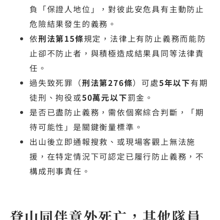
負「保證人地位」，對彼此安危具有主動防止
危險結果發生的義務。
依
刑法第15條
規定，法律上有防止義務而能防
止卻不防止者，與積極造成結果具同等法律責
任。
過失致死罪（
刑法第276條
）可處
5年以下
有期
徒刑、拘役或
50萬元以下
罰金。
是否已盡防止義務，需依個案綜合判斷，「期
待可能性」是關鍵衡量標準。
出山後立即通報搜救、或現場客觀上無法施
援，在特定情況下可認定已履行防止義務，不
構成刑事責任。
登山同伴意外死亡，其他隊員