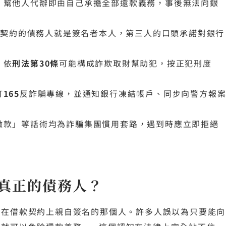
，幫他人代辦即由自己承擔全部還款義務，事後無法向銀
貸契約的債務人就是簽名者本人，第三人的口頭承諾對銀行
，依
刑法第30條
可能構成詐欺取財幫助犯，按正犯刑度
打
165
反詐騙專線，並通知銀行凍結帳戶、同步向警方報
繳款」等話術均為詐騙集團慣用套路，遇到時應立即拒絕
真正的債務人？
是在借款契約上親自簽名的那個人。許多人誤以為只要能向