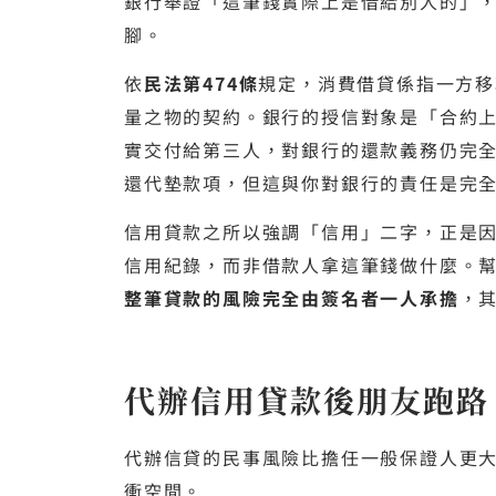
銀行舉證「這筆錢實際上是借給別人的」
腳。
依
民法第474條
規定，消費借貸係指一方移
量之物的契約。銀行的授信對象是「合約
實交付給第三人，對銀行的還款義務仍完
還代墊款項，但這與你對銀行的責任是完
信用貸款之所以強調「信用」二字，正是
信用紀錄，而非借款人拿這筆錢做什麼。
整筆貸款的風險完全由簽名者一人承擔
，
代辦信用貸款後朋友跑路
代辦信貸的民事風險比擔任一般保證人更
衝空間。