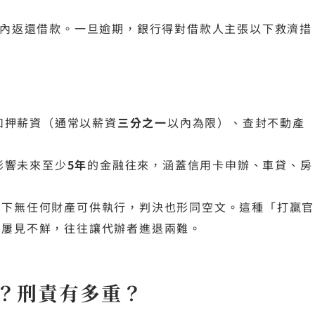
內返還借款。一旦逾期，銀行得對借款人主張以下救濟措
扣押薪資（通常以薪資
三分之一
以內為限）、查封不動產
影響未來至少
5年
的金融往來，涵蓋信用卡申辦、車貸、房
名下無任何財產可供執行，判決也形同空文。這種「打贏官
中屢見不鮮，往往讓代辦者進退兩難。
？刑責有多重？