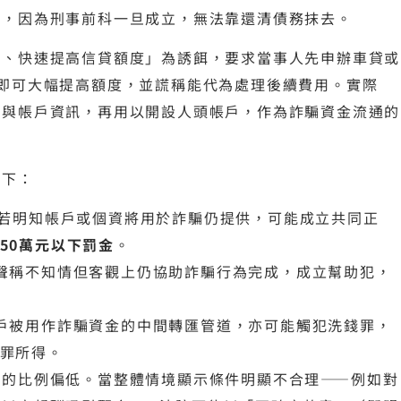
解，因為刑事前科一旦成立，無法靠還清債務抹去。
用、快速提高信貸額度」為誘餌，要求當事人先申辦車貸或
即可大幅提高額度，並謊稱能代為處理後續費用。實際
料與帳戶資訊，再用以開設人頭帳戶，作為詐騙資金流通的
如下：
若明知帳戶或個資將用於詐騙仍提供，可能成立共同正
50萬元以下罰金
。
聲稱不知情但客觀上仍協助詐騙行為完成，成立幫助犯，
。
戶被用作詐騙資金的中間轉匯管道，亦可能觸犯洗錢罪，
罪所得。
信的比例偏低。當整體情境顯示條件明顯不合理——例如對