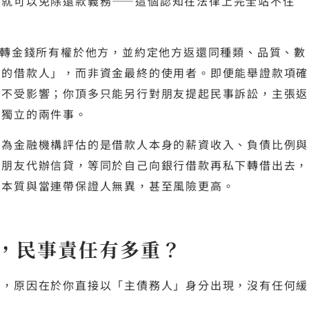
，就可以免除還款義務——這個認知在法律上完全站不住
轉金錢所有權於他方，並約定他方返還同種類、品質、數
上的借款人」，而非資金最終的使用者。即便能舉證款項確
全不受影響；你頂多只能另行對朋友提起民事訴訟，主張返
全獨立的兩件事。
因為金融機構評估的是借款人本身的薪資收入、負債比例與
幫朋友代辦信貸，等同於自己向銀行借款再私下轉借出去，
其本質與當連帶保證人無異，甚至風險更高。
，民事責任有多重？
大，原因在於你直接以「主債務人」身分出現，沒有任何緩