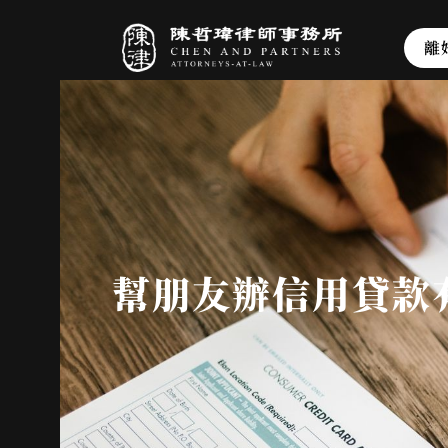
離
幫朋友辦信用貸款