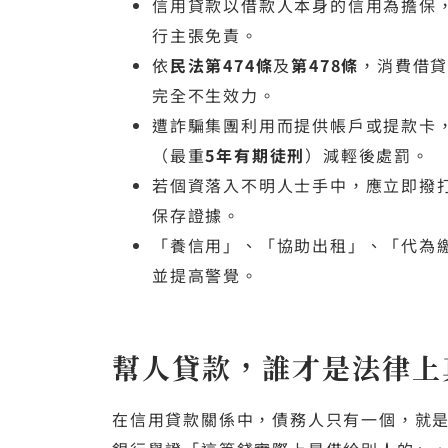
信用貸款以借款人本身的信用為擔保
行主張免責。
依
民法第474條
及
第478條
，消費借
完全不生效力。
遭詐騙集團利用而提供帳戶或提款卡
（最重
5年有期徒刑
）減輕後處罰。
若個資落入不明人士手中，應立即撥
保存證據。
「養信用」、「協助出租」、「代為
並提高警覺。
幫人貸款，誰才是法律上
在信用貸款關係中，債務人只有一個，就