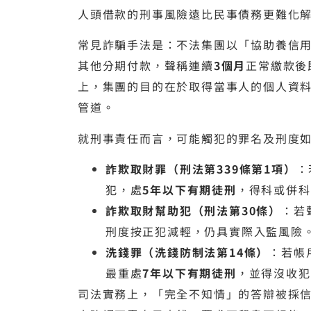
人頭借款的刑事風險遠比民事債務更難化
常見詐騙手法是：不法集團以「協助養信
其他分期付款，聲稱連續
3個月
正常繳款後
上，集團的目的在於取得當事人的個人資
管道。
就刑事責任而言，可能觸犯的罪名及刑度
詐欺取財罪（刑法第339條第1項）
：
犯，處
5年以下有期徒刑
，得科或併科
詐欺取財幫助犯（刑法第30條）
：若
刑度按正犯減輕，仍具實際入監風險
洗錢罪（洗錢防制法第14條）
：若帳
最重處
7年以下有期徒刑
，並得沒收犯
司法實務上，「完全不知情」的答辯被採