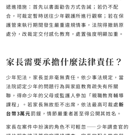
遞進措施：首先以書面勸告方式告誡；若仍不配
合，可裁定暫時送往少年觀護所進行觀察；若在保
護管束執行期間發生嚴重違規情事，法院得撤銷原
處分，改裁定交付感化教育，處置強度明顯加重。
家長需要承擔什麼法律責任？
少年犯法，家長並非毫無責任。依少事法規定，當
法院認定少年的問題行為與家庭教育疏失有所關
聯，得命少年的父母或監護人參加「親職教育輔導
課程」。若家長無故拒不出席，依法最高可裁處
新
台幣3萬元
罰鍰，情節嚴重者甚至得公開其姓名。
家長在案件中扮演的角色不可輕忽——少年調查官的