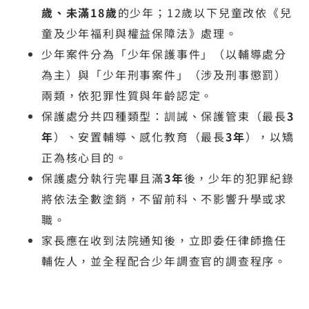
歲、未滿18歲
的少年；12歲以下兒童改依《兒
童及少年福利與權益保障法》處理。
少年案件分為「少年保護事件」（以輔導處分
為主）與「少年刑事案件」（涉及刑事懲罰）
兩類，依犯罪性質與年齡認定。
保護處分共四種類型：訓誡、保護管束（最長
3
年
）、安置輔導、感化教育（最長
3年
），以矯
正為核心目的。
保護處分執行完畢且滿
3年
後，少年的犯罪紀錄
將依法全數塗銷，不留前科、不影響升學或求
職。
家長應在收到法院通知後，立即委任律師擔任
輔佐人，並全程配合少年調查官的調查程序。