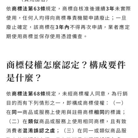
依
商標法第63條
規定，商標自核准後連續
3年
未實際
使用，任何人均得向商標專責機關申請廢止；一旦
廢止確定，該商標在
3年內
不得再次申請，業者應定
期使用商標並保存使用憑證備查。
商標侵權怎麼認定？構成要件
是什麼？
依
商標法第68條
規定，未經商標權人同意，為行銷
目的而有下列情形之一，即構成商標侵權：（一）
在
同一
商品或服務上使用與註冊商標
相同
的標識；
（二）在
類似
商品或服務上使用相同商標，且有致
消費者
混淆誤認之虞
；（三）在同一或類似商品服