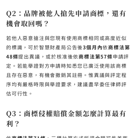
Q2：品牌被他人搶先申請商標，還有
機會取回嗎？
若他人惡意搶注與您現有使用商標相同或高度近似
的標識，可於智慧財產局公告後
3個月內
依
商標法第
48條
提出異議，或於核准後依
商標法第57條
申請評
定。若能舉證對方申請時知悉您已廣泛使用該商標
且存在惡意，有機會撤銷其註冊。惟異議與評定程
序均有嚴格時限與舉證要求，建議盡早委任律師評
估可行性。
Q3：商標侵權賠償金額怎麼計算最有
利？
依
商標法第71條
，三種計算方式所得金額可能差距