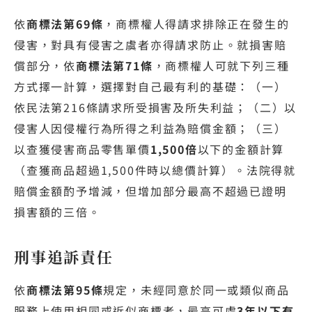
依
商標法第69條
，商標權人得請求排除正在發生的
侵害，對具有侵害之虞者亦得請求防止。就損害賠
償部分，依
商標法第71條
，商標權人可就下列三種
方式擇一計算，選擇對自己最有利的基礎：（一）
依民法第216條請求所受損害及所失利益；（二）以
侵害人因侵權行為所得之利益為賠償金額；（三）
以查獲侵害商品零售單價
1,500倍
以下的金額計算
（查獲商品超過1,500件時以總價計算）。法院得就
賠償金額酌予增減，但增加部分最高不超過已證明
損害額的三倍。
刑事追訴責任
依
商標法第95條
規定，未經同意於同一或類似商品
服務上使用相同或近似商標者，最高可處
3年以下有