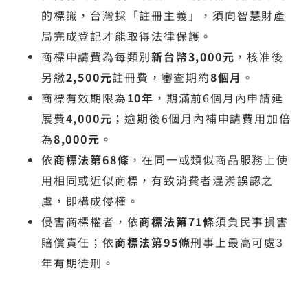
的標識，台灣採「註冊主義」，須向智慧財產
局完成登記才能取得法律保護。
商標申請費為每類別
新台幣3,000元
，核准後
另繳
2,500元
註冊費，審查期約
8個月
。
商標有效期限為
10年
，期滿前6個月內申請延
展費
4,000元
；逾期後6個月內補申請費用加倍
為
8,000元
。
依
商標法第68條
，在同一或類似商品服務上使
用相同或近似商標，有致消費者混淆誤認之
虞，即構成侵權。
侵害商標權者，依
商標法第71條
須負民事損害
賠償責任；依
商標法第95條
刑事上最高可處3
年有期徒刑。