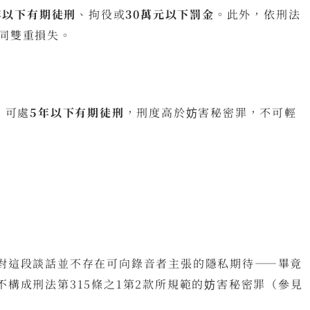
年以下有期徒刑
、拘役或
30萬元以下罰金
。此外，依刑法
等同雙重損失。
，可處
5年以下有期徒刑
，刑度高於妨害秘密罪，不可輕
對這段談話並不存在可向錄音者主張的隱私期待——畢竟
構成刑法第315條之1第2款所規範的妨害秘密罪（參見