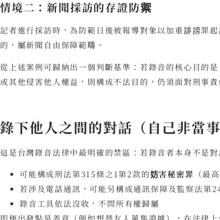
情境二：新聞採訪的存證防禦
記者進行採訪時，為防範日後被報導對象以加重誹謗罪起
的，屬新聞自由保障範疇。
從上述案例可歸納出一個判斷基準：若錄音的核心目的是
或其他侵害他人權益，則構成不法目的，仍須面對刑事責
錄下他人之間的對話（自己非當
這是台灣錄音法律中最明確的禁區：若錄音者本身不是對
可能構成刑法第315條之1第2款的
妨害秘密罪
（最
若涉及電話通訊，可能另構成通訊保障及監察法第2
錄音工具依法沒收，不問所有權歸屬
即便出發點是善意（例如想替友人蒐集證據），在法律上