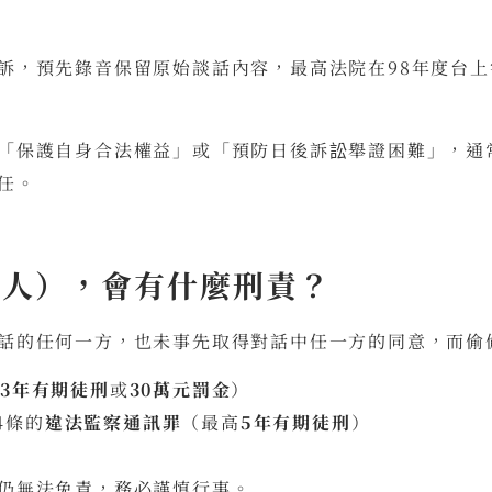
訴，預先錄音保留原始談話內容，最高法院在98年度台上
「保護自身合法權益」或「預防日後訴訟舉證困難」，通
任。
事人），會有什麼刑責？
話的任何一方，也未事先取得對話中任一方的同意，而偷
高
3年有期徒刑
或
30萬元罰金
）
4條的
違法監察通訊罪
（最高
5年有期徒刑
）
仍無法免責，務必謹慎行事。