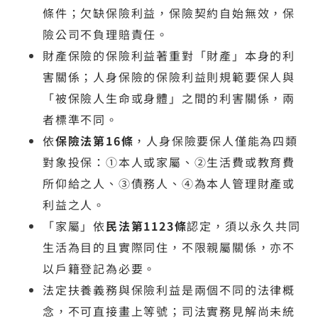
條件；欠缺保險利益，保險契約自始無效，保
險公司不負理賠責任。
財產保險的保險利益著重對「財產」本身的利
害關係；人身保險的保險利益則規範要保人與
「被保險人生命或身體」之間的利害關係，兩
者標準不同。
依
保險法第16條
，人身保險要保人僅能為四類
對象投保：①本人或家屬、②生活費或教育費
所仰給之人、③債務人、④為本人管理財產或
利益之人。
「家屬」依
民法第1123條
認定，須以永久共同
生活為目的且實際同住，不限親屬關係，亦不
以戶籍登記為必要。
法定扶養義務與保險利益是兩個不同的法律概
念，不可直接畫上等號；司法實務見解尚未統