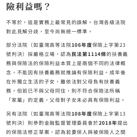
險利益嗎？
不等於，這是實務上最常見的誤解。台灣各級法院
對此見解分歧，至今尚無統一標準。
部分法院（如臺灣高等法院
106年度
保險上字第23
號判決）採嚴格立場，認為
民法第1114條
的扶養義
務與保險法的保險利益本質上是兩個不同的法律概
念，不能因有扶養義務就推論有保險利益。成年後
在外獨立生活的子女，雖依法對父母負有扶養義
務，但若已不與父母同住，則不符合保險法所稱
「家屬」的定義，父母對子女未必具有保險利益。
另有法院（如臺灣高等法院
108年度
保險上字第13
號判決）則參酌金融監督管理委員會於
2018年
提出
的保險法修正草案，認為若要保人與被保險人之間