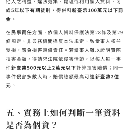
他人之利益，違法蒐集、處理或利用個人資料，可
處
5年以下有期徒刑
，得併科
新臺幣100萬元以下罰
金
。
在
民事責任
方面，依個人資料保護法第28條及第29
條規定，非公務機關違反本法規定，致當事人權益
受損，應負損害賠償責任。若當事人難以證明實際
損害金額，得請求法院依侵害情節，以每人每一事
件
新臺幣500元以上2萬元以下
計算損害賠償；同一
事件侵害多數人時，賠償總額最高可達
新臺幣2億
元
。
五、實務上如何判斷一筆資料
是否為個資？