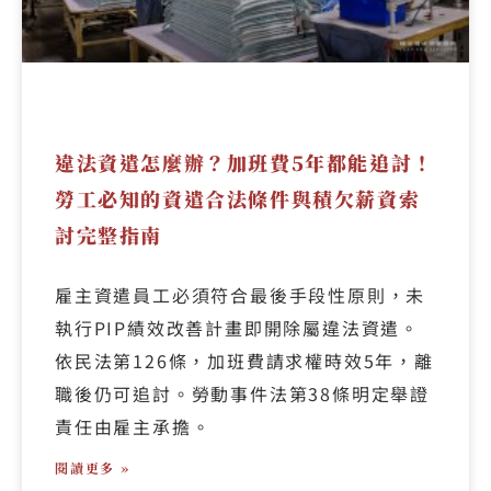
違法資遣怎麼辦？加班費5年都能追討！
勞工必知的資遣合法條件與積欠薪資索
討完整指南
雇主資遣員工必須符合最後手段性原則，未
執行PIP績效改善計畫即開除屬違法資遣。
依民法第126條，加班費請求權時效5年，離
職後仍可追討。勞動事件法第38條明定舉證
責任由雇主承擔。
閱讀更多 »