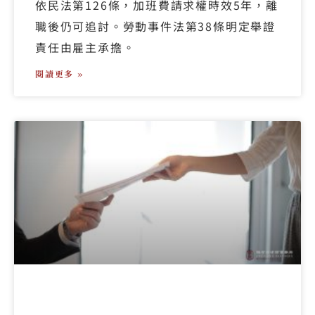
依民法第126條，加班費請求權時效5年，離
職後仍可追討。勞動事件法第38條明定舉證
責任由雇主承擔。
閱讀更多 »