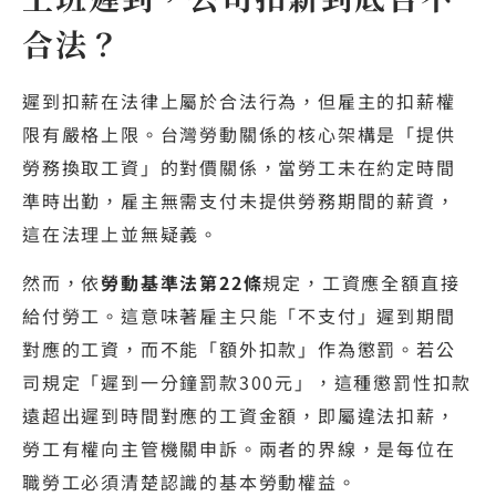
合法？
遲到扣薪在法律上屬於合法行為，但雇主的扣薪權
限有嚴格上限。台灣勞動關係的核心架構是「提供
勞務換取工資」的對價關係，當勞工未在約定時間
準時出勤，雇主無需支付未提供勞務期間的薪資，
這在法理上並無疑義。
然而，依
勞動基準法第22條
規定，工資應全額直接
給付勞工。這意味著雇主只能「不支付」遲到期間
對應的工資，而不能「額外扣款」作為懲罰。若公
司規定「遲到一分鐘罰款300元」，這種懲罰性扣款
遠超出遲到時間對應的工資金額，即屬違法扣薪，
勞工有權向主管機關申訴。兩者的界線，是每位在
職勞工必須清楚認識的基本勞動權益。