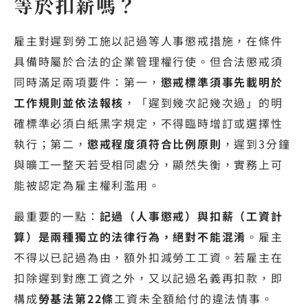
等於扣薪嗎？
雇主對遲到勞工施以記過等人事懲戒措施，在條件
具備時屬於合法的企業管理權行使。但合法懲戒須
同時滿足兩項要件：第一，
懲戒標準須事先載明於
工作規則並依法報核
，「遲到幾次記幾次過」的明
確標準必須白紙黑字規定，不得臨時增訂或選擇性
執行；第二，
懲戒程度須符合比例原則
，遲到3分鐘
與曠工一整天若受相同處分，顯然失衡，實務上可
能被認定為雇主權利濫用。
最重要的一點：
記過（人事懲戒）與扣薪（工資計
算）是兩種獨立的法律行為，絕對不能混淆
。雇主
不得以已記過為由，額外扣減勞工工資。若雇主在
扣除遲到對應工資之外，又以記過名義再扣款，即
構成
勞基法第22條
工資未全額給付的違法情事。