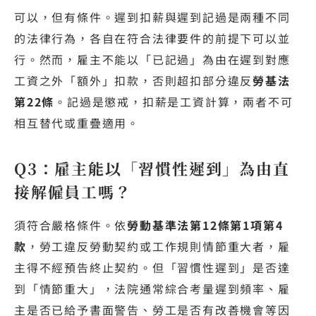
可以，但有條件。遲到扣薪與遲到記過是兩種不同
的法律行為，各自在符合法律要件的前提下可以並
行。然而，雇主不能以「已記過」為由在遲到對應
工資之外「額外」扣款，否則超扣部分違反
勞基法
第22條
。記過是懲戒，扣薪是工資計算，兩者不可
相互替代或重疊適用。
Q3：雇主能以「習慣性遲到」為由直
接解僱員工嗎？
須符合嚴格條件。依
勞動基準法第12條第1項第4
款
，勞工違反勞動契約或工作規則情節重大者，雇
主得不經預告終止契約。但「習慣性遲到」是否達
到「情節重大」，法院通常綜合考量遲到頻率、雇
主是否已給予書面警告、勞工是否有改善機會等因