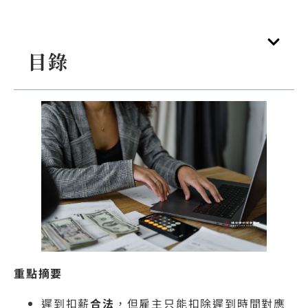
目錄
重點摘要
遲到扣薪
合法
，但雇主只能扣除遲到時間對應