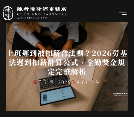
上班遲到被扣薪合法嗎？2026勞基
法遲到扣薪計算公式、全勤獎金規
定完整解析
5 7 月, 2026
9:04 上午