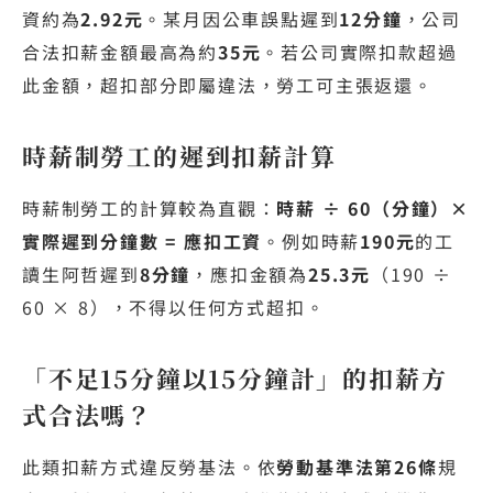
資約為
2.92元
。某月因公車誤點遲到
12分鐘
，公司
合法扣薪金額最高為約
35元
。若公司實際扣款超過
此金額，超扣部分即屬違法，勞工可主張返還。
時薪制勞工的遲到扣薪計算
時薪制勞工的計算較為直觀：
時薪 ÷ 60（分鐘）×
實際遲到分鐘數 = 應扣工資
。例如時薪
190元
的工
讀生阿哲遲到
8分鐘
，應扣金額為
25.3元
（190 ÷
60 × 8），不得以任何方式超扣。
「不足15分鐘以15分鐘計」的扣薪方
式合法嗎？
此類扣薪方式違反勞基法。依
勞動基準法第26條
規