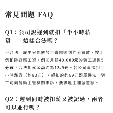
常見問題 FAQ
Q1：公司說遲到就扣「半小時薪
資」，這樣合法嗎？
不合法。雇主只能依勞工實際遲到的分鐘數，按比
例扣除對應工資。例如月薪
40,000元
的勞工遲到
5
分鐘
，合法扣薪金額約為
13.9元
。若公司直接扣半
小時薪資（約83元），超扣的約69元即屬違法，勞
工可向勞動主管機關申訴，要求雇主補發差額。
Q2：遲到同時被扣薪又被記過，兩者
可以並行嗎？