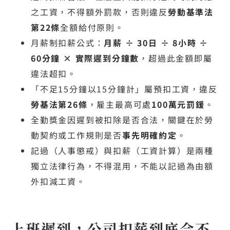
之工資，不得額外罰款，否則違反
勞動基準法
第22條
全額給付原則。
月薪制扣薪公式：
月薪 ÷ 30日 ÷ 8小時 ÷
60分鐘 × 實際遲到分鐘數
，超過此金額即屬
違法超扣。
「不足15分鐘以15分鐘計」屬預扣工資，違反
勞基法第26條
，雇主最高可處
100萬元罰鍰
。
全勤獎金因遲到被扣除是否合法，關鍵在於勞
動契約或工作規則是否
事先明確約定
。
記過（人事懲戒）與扣薪（工資計算）是兩種
獨立法律行為，不得混用，不能以記過為由額
外扣減工資。
上班遲到，公司扣薪到底合不