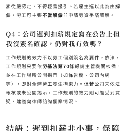
素從嚴認定，不得輕易援引。若雇主逕以此為由解
僱，勞工可主張
不當解僱
並申請勞資爭議調解。
Q4：公司遲到扣薪規定寫在公告上但
我沒簽名確認，仍對我有效嗎？
工作規則的效力不以勞工個別簽名為要件。依法，
工作規則只要依
勞基法第70條
報請主管機關核備，
並在工作場所公開揭示（如佈告欄、公司內網
等），即對全體勞工發生拘束力。但若公司未依法
報核或未公開揭示，工作規則的效力則可能受到質
疑，建議向律師諮詢個案情況。
結語：遲到扣薪非小事，保障