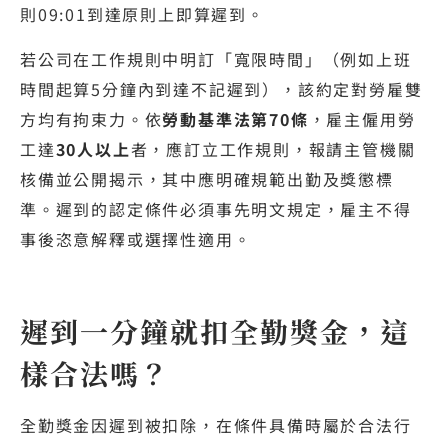
則09:01到達原則上即算遲到。
若公司在工作規則中明訂「寬限時間」（例如上班
時間起算5分鐘內到達不記遲到），該約定對勞雇雙
方均有拘束力。依
勞動基準法第70條
，雇主僱用勞
工達
30人以上
者，應訂立工作規則，報請主管機關
核備並公開揭示，其中應明確規範出勤及獎懲標
準。遲到的認定條件必須事先明文規定，雇主不得
事後恣意解釋或選擇性適用。
遲到一分鐘就扣全勤獎金，這
樣合法嗎？
全勤獎金因遲到被扣除，在條件具備時屬於合法行